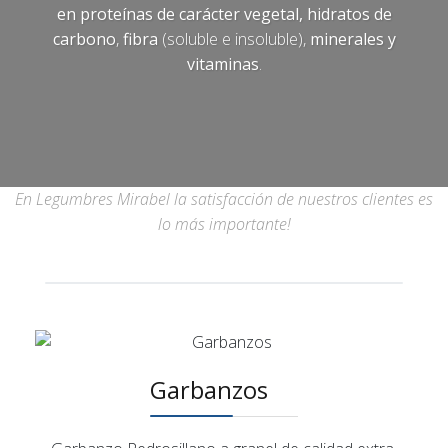
en proteínas de carácter vegetal,
hidratos de
carbono
,
fibra
(soluble e insoluble),
minerales y
vitaminas
.
En Legumbres Mirabel la satisfacción de nuestros clientes es
lo más importante!
Garbanzos